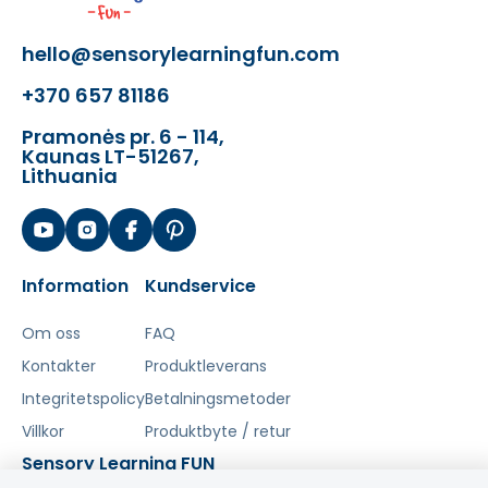
hello@sensorylearningfun.com
+370 657 81186
Pramonės pr. 6 - 114,
Kaunas LT-51267,
Lithuania
Information
Kundservice
Om oss
FAQ
Kontakter
Produktleverans
Integritetspolicy
Betalningsmetoder
Villkor
Produktbyte / retur
Sensory Learning FUN