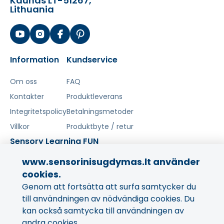
Kaunas LT-51267,
Lithuania
Information
Kundservice
Om oss
FAQ
Kontakter
Produktleverans
Integritetspolicy
Betalningsmetoder
Villkor
Produktbyte / retur
Sensory Learning FUN
www.sensorinisugdymas.lt använder
Artiklar
cookies.
Genom att fortsätta att surfa samtycker du
Dela med dig av din erfarenhet!
till användningen av nödvändiga cookies. Du
Din åsikt är viktig för oss och andra köpare.
kan också samtycka till användningen av
andra cookies.