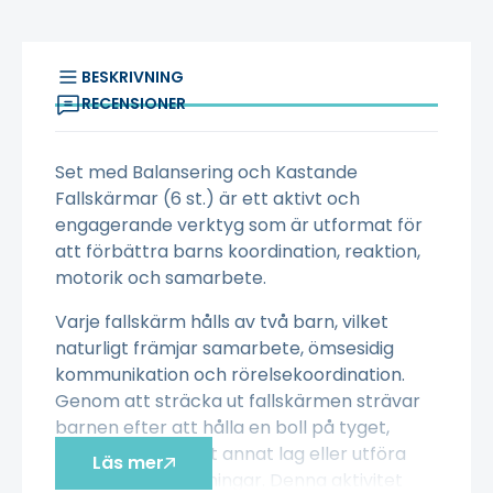
BESKRIVNING
RECENSIONER
Set med Balansering och Kastande
Fallskärmar (6 st.) är ett aktivt och
engagerande verktyg som är utformat för
att förbättra barns koordination, reaktion,
motorik och samarbete.
Varje fallskärm hålls av två barn, vilket
naturligt främjar samarbete, ömsesidig
kommunikation och rörelsekoordination.
Genom att sträcka ut fallskärmen strävar
barnen efter att hålla en boll på tyget,
passera den till ett annat lag eller utföra
Läs mer
olika rörelseutmaningar. Denna aktivitet