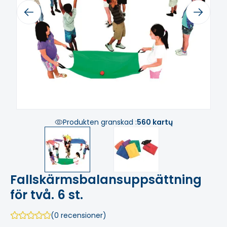
Previous
Next
Produkten granskad :
560 kartų
Fallskärmsbalansuppsättning
för två. 6 st.
(0 recensioner)