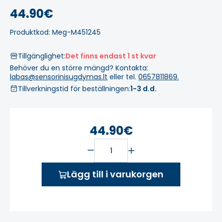
44.90€
Produktkod: Meg-M451245
Tillgänglighet:
Det finns endast 1 st kvar
Behöver du en större mängd? Kontakta:
labas@sensorinisugdymas.lt
eller tel.
0657811869.
Tillverkningstid för beställningen:
1-3 d.d.
44.90€
Lägg till i varukorgen