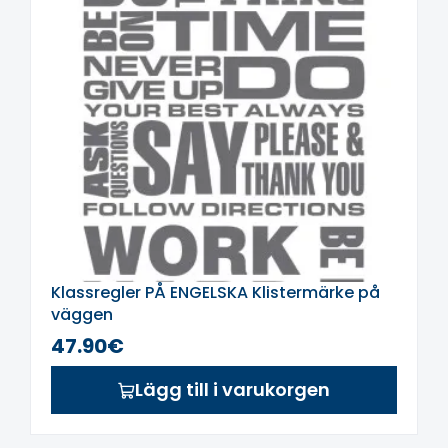
krävs gott humör, tålamod och
noggrannhet.
Klistermärket är gjort av
högkvalitativ matt vinyl, mycket
tunn, ger en målningseffekt på
väggen, utan kanter.
Om du inte hittade rätt färg eller
storlek, skriv till
oss
labas@sensorinisugdymas.lt
och
vi kommer att försöka göra det
enligt dina önskemål.
Klassregler PÅ ENGELSKA Klistermärke på
väggen
47.90€
Lägg till i varukorgen