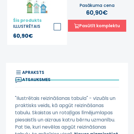
Pasākuma cena
60,90€
Šis produkts
Pasūtīt komplektu
ILLUSTRĒTAIS
REIZINĀŠANAS
60,90€
TABULA Izglītojošie
sienas līmējami
uzlīmju attēli
APRAKSTS
ATSAUKSMES
"Ilustrētais reizināšanas tabula" - vizuāls un
praktisks veids, kā apgūt reizināšanas
tabulu. Skaistas un rotaļīgas līmējumlapas
piesaistīs un aizraus katru bērnu uzmanību.
Pat tie, kuri nevēlas apgūt reizināšanas