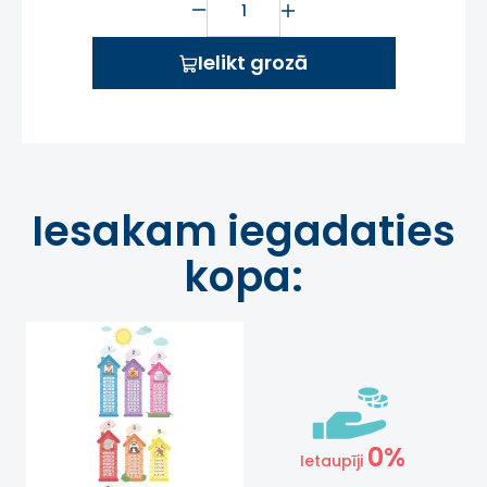
Ielikt grozā
Iesakam iegadaties
kopa:
0%
Ietaupīji