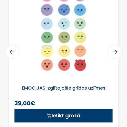
laba noskaņojuma, pacietība un
precizitāte.
Līmējumlapa ir izgatavota no augstas
kvalitātes matēta vinila, ļoti plāna, kas
nodrošina gleznu efektu uz sienas, bez
malām.
Ja jums nav piemērotu krāsu vai
izmēru, rakstiet mums uz
Previous
Next
labas@sensorinisugdymas.lt
, un
mēģināsim to pielāgot jūsu vēlmēm.
EMOCIJAS Izglītojošie grīdas uzlīmes
39,00€
Ielikt grozā