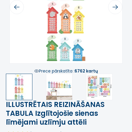
Previous
Next
Prece pārskatīta :
6762 kartų
ILLUSTRĒTAIS REIZINĀŠANAS
TABULA Izglītojošie sienas
līmējami uzlīmju attēli