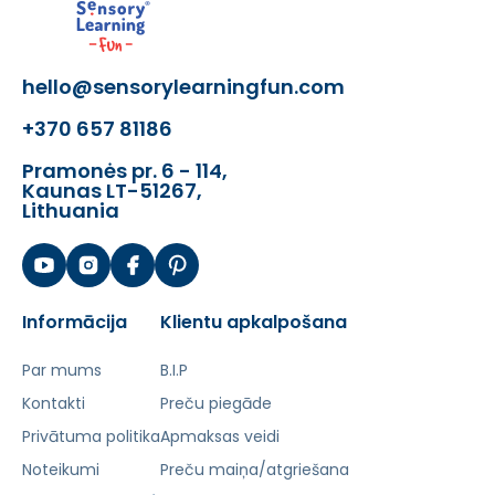
hello@sensorylearningfun.com
+370 657 81186
Pramonės pr. 6 - 114,
Kaunas LT-51267,
Lithuania
Informācija
Klientu apkalpošana
Par mums
B.I.P
Kontakti
Preču piegāde
Privātuma politika
Apmaksas veidi
Noteikumi
Preču maiņa/atgriešana