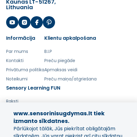
Kaunas LT-51267,
Lithuania
Informācija
Klientu apkalpošana
Par mums
B.I.P
Kontakti
Preču piegāde
Privātuma politika
Apmaksas veidi
Noteikumi
Preču maiņa/atgriešana
Sensory Learning FUN
Raksti
www.sensorinisugdymas.lt tiek
Dalieties savā pieredzē!
izmanto sīkdatnes.
Pārlūkojot tālāk, Jūs piekrītat obligātajām
Jūsu viedoklis ir svarīgs mums
un citiem pircējiem.
sīkdatnēm. Jūs varat piekrist arī citu sīkdatņu