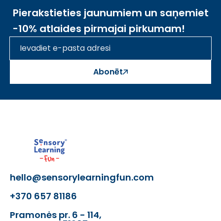
Pierakstieties jaunumiem un saņemiet
-10% atlaides pirmajai pirkumam!
Abonēt
hello@sensorylearningfun.com
+370 657 81186
Pramonės pr. 6 - 114,